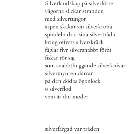
Silverlandskap
på
silverfötter
vågorna
slickar
stranden
med
silvertungor
aspen
skakar
sin
silverkrona
spindeln
drar
sina
silvertrådar
kring
offrets
silverskräck
fåglar
flyr
silversnabbt
förbi
fiskar
rör
sig
som
snabbthuggande
silverknivar
silvermynten
darrar
på
den
dödas
ögonlock
o
silverflod
vem
är
din
moder
silverfärgad
var
tråden