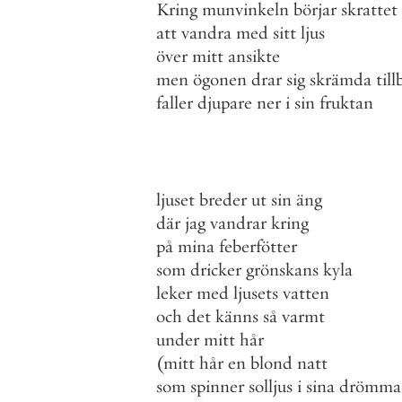
Kring
munvinkeln
börjar
skrattet
att
vandra
med
sitt
ljus
över
mitt
ansikte
men
ögonen
drar
sig
skrämda
til
faller
djupare
ner
i
sin
fruktan
ljuset
breder
ut
sin
äng
där
jag
vandrar
kring
på
mina
feberfötter
som
dricker
grönskans
kyla
leker
med
ljusets
vatten
och
det
känns
så
varmt
under
mitt
hår
(
mitt
hår
en
blond
natt
som
spinner
solljus
i
sina
drömma