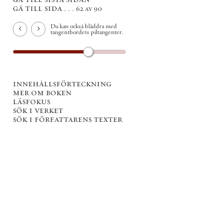
gå till sida . . .
62 av 90
Du kan också bläddra med
tangentbordets piltangenter.
innehållsförteckning
mer om boken
läsfokus
sök i verket
sök i författarens texter