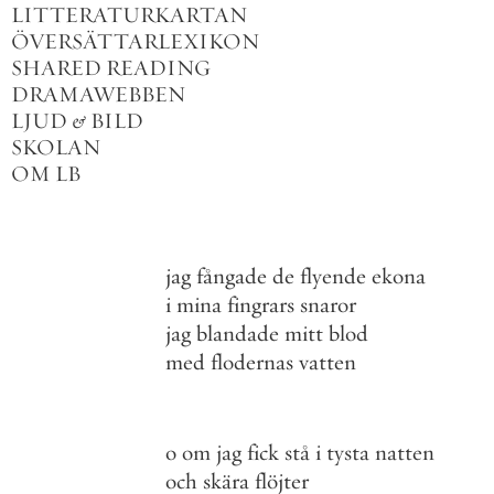
LITTERATURKARTAN
ÖVERSÄTTARLEXIKON
SHARED READING
DRAMAWEBBEN
LJUD
&
BILD
SKOLAN
OM LB
jag
fångade
de
flyende
ekona
i
mina
fingrars
snaror
jag
blandade
mitt
blod
med
flodernas
vatten
o
om
jag
fick
stå
i
tysta
natten
och
skära
flöjter