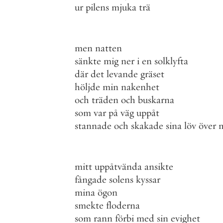
ur
pilens
mjuka
trä
men
natten
sänkte
mig
ner
i
en
solklyfta
där
det
levande
gräset
höljde
min
nakenhet
och
träden
och
buskarna
som
var
på
väg
uppåt
stannade
och
skakade
sina
löv
över
mitt
uppåtvända
ansikte
fångade
solens
kyssar
mina
ögon
smekte
floderna
som
rann
förbi
med
sin
evighet