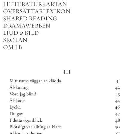
LITTERATURKARTAN
ÖVERSÄTTARLEXIKON
SHARED READING
DRAMAWEBBEN
LJUD
&
BILD
SKOLAN
OM LB
III
Mitt
rums
väggar
är
klädda
41
Älska
mig
42
Vore
jag
blind
43
Älskade
44
Lycka
46
Du
gav
47
I
detta
ögonblick
48
Plötsligt
var
allting
så
klart
50
Aldrig
var
det
jag
51