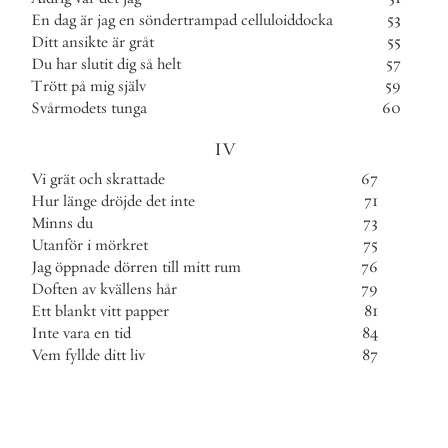
En
dag
är
jag
en
söndertrampad
celluloiddocka
53
Ditt
ansikte
är
gråt
55
Du
har
slutit
dig
så
helt
57
Trött
på
mig
själv
59
Svårmodets
tunga
60
IV
Vi
grät
och
skrattade
67
Hur
länge
dröjde
det
inte
71
Minns
du
73
Utanför
i
mörkret
75
Jag
öppnade
dörren
till
mitt
rum
76
Doften
av
kvällens
hår
79
Ett
blankt
vitt
papper
81
Inte
vara
en
tid
84
Vem
fyllde
ditt
liv
87