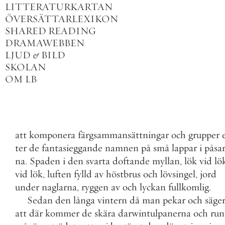
LITTERATURKARTAN
ÖVERSÄTTARLEXIKON
SHARED READING
DRAMAWEBBEN
LJUD
&
BILD
SKOLAN
OM LB
att
komponera
färgsammansättningar
och
grupper
ter
de
fantasieggande
namnen
på
små
lappar
i
påsa
na
.
Spaden
i
den
svarta
doftande
myllan
,
lök
vid
lö
vid
lök
,
luften
fylld
av
höstbrus
och
lövsingel
,
jord
under
naglarna
,
ryggen
av
och
lyckan
fullkomlig
.
Sedan
den
långa
vintern
då
man
pekar
och
säge
att
där
kommer
de
skära
darwintulpanerna
och
run