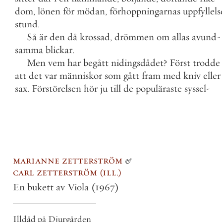
dom
,
lönen
för
mödan
,
förhoppningarnas
uppfyllels
stund
.
Så
är
den
då
krossad
,
drömmen
om
allas
avund
-
samma
blickar
.
Men
vem
har
begått
nidingsdådet
?
Först
trodde
att
det
var
människor
som
gått
fram
med
kniv
eller
sax
.
Förstörelsen
hör
ju
till
de
populäraste
syssel
-
marianne zetterström
&
carl zetterström
ill.
En bukett av Viola
(1967)
Illdåd på Djurgården