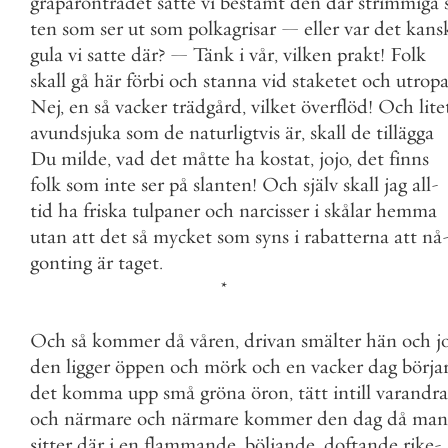
gråpäronträdet
satte
vi
bestämt
den
där
strimmiga
ten
som
ser
ut
som
polkagrisar
—
eller
var
det
kans
gula
vi
satte
där
?
—
Tänk
i
vår
,
vilken
prakt
!
Folk
skall
gå
här
förbi
och
stanna
vid
staketet
och
utrop
Nej
,
en
så
vacker
trädgård
,
vilket
överflöd
!
Och
lite
avundsjuka
som
de
naturligtvis
är
,
skall
de
tillägga
Du
milde
,
vad
det
måtte
ha
kostat
,
jojo
,
det
finns
folk
som
inte
ser
på
slanten
!
Och
själv
skall
jag
all
-
tid
ha
friska
tulpaner
och
narcisser
i
skålar
hemma
utan
att
det
så
mycket
som
syns
i
rabatterna
att
nå
gonting
är
taget
.
*
Och
så
kommer
då
våren
,
drivan
smälter
hän
och
j
den
ligger
öppen
och
mörk
och
en
vacker
dag
börja
det
komma
upp
små
gröna
öron
,
tätt
intill
varandra
och
närmare
och
närmare
kommer
den
dag
då
man
sitter
där
i
en
flammande
,
böljande
,
doftande
rike
-