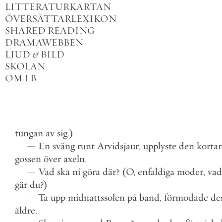
LITTERATURKARTAN
ÖVERSÄTTARLEXIKON
SHARED READING
DRAMAWEBBEN
LJUD
&
BILD
SKOLAN
OM LB
tungan
av
sig
.
)
—
En
sväng
runt
Arvidsjaur
,
upplyste
den
kortar
gossen
över
axeln
.
—
Vad
ska
ni
göra
där
?
(
O
,
enfaldiga
moder
,
vad
gär
du
?
)
—
Ta
upp
midnattssolen
på
band
,
förmodade
de
äldre
.