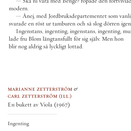
—
Ska
ni
vara
med
Benge
?
ropade
den
förtvivla
modern
.
—
Ånej
,
med
Jordbruksdepartementet
som
vanli
svarade
en
röst
ur
tamburen
och
så
slog
dörren
igen
Ingenstans
,
ingenting
,
ingenstans
,
ingenting
,
mu
lade
fru
Blom
längtansfullt
för
sig
själv
.
Men
hon
blir
nog
aldrig
så
lyckligt
lottad
.
marianne zetterström
&
carl zetterström
ill.
En bukett av Viola
(1967)
Ingenting