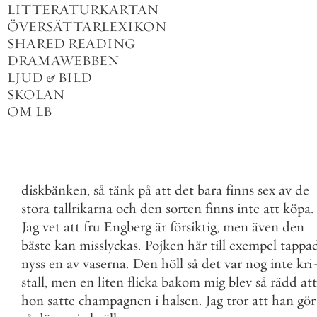
LITTERATURKARTAN
ÖVERSÄTTARLEXIKON
SHARED READING
DRAMAWEBBEN
LJUD
&
BILD
SKOLAN
OM LB
diskbänken
,
så
tänk
på
att
det
bara
finns
sex
av
de
stora
tallrikarna
och
den
sorten
finns
inte
att
köpa
.
Jag
vet
att
fru
Engberg
är
försiktig
,
men
även
den
bäste
kan
misslyckas
.
Pojken
här
till
exempel
tappa
nyss
en
av
vaserna
.
Den
höll
så
det
var
nog
inte
kri
stall
,
men
en
liten
flicka
bakom
mig
blev
så
rädd
att
hon
satte
champagnen
i
halsen
.
Jag
tror
att
han
gör