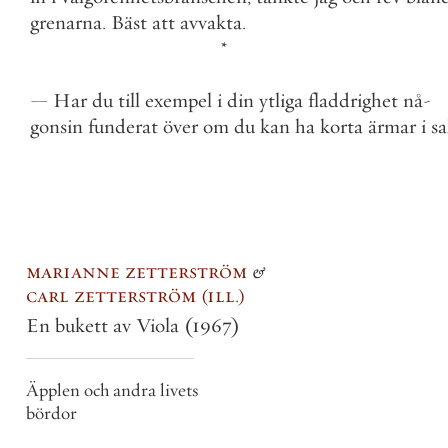
grenarna
.
Bäst
att
avvakta
.
*
—
Har
du
till
exempel
i
din
ytliga
fladdrighet
nå
-
gonsin
funderat
över
om
du
kan
ha
korta
ärmar
i
s
marianne zetterström
&
carl zetterström
ill.
En bukett av Viola
(1967)
Äpplen och andra livets
bördor