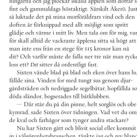
ningarna
och
jag
plockar
iskalla
äpplen
som
doftar
s
fint
och
gammaldags
höstaktigt
.
Särskilt
Åkerö
.
Jus
så
luktade
det
på
mina
morföräldrars
vind
och
den
doften
är
förknippad
med
allt
möjligt
som
spritt
glädje
och
värme
i
mitt
liv
.
Men
tala
om
för
mig
,
va
för
skall
alltid
de
vackraste
äpplena
sitta
så
högt
att
man
inte
ens
från
en
stege
för
115
kronor
kan
nå
dit
?
Och
varför
måste
de
falla
ner
tre
när
man
ryck
loss
ett
?
Det
sitter
då
ordentligt
fast
.
Sixten
vände
blad
på
blad
och
eken
över
hans
h
fällde
sina
.
Vinden
for
med
tungt
sus
genom
djur
-
gårdsträden
och
nedriggade
segelbåtar
,
hopfällda
s
döda
sländor
,
bogserades
till
båtklubben
.
—
Där
står
du
på
din
pinne
,
helt
sorglös
och
obe
kymrad
,
sade
Sixten
över
tidningen
.
Vad
vet
du
om
de
kval
och
farhågor
som
tynger
andra
stackare
?
Nu
har
Sixten
gått
och
blivit
social
eller
kommit
in
i
välgörenhetsbranschen
,
tänkte
jag
och
rev
blan