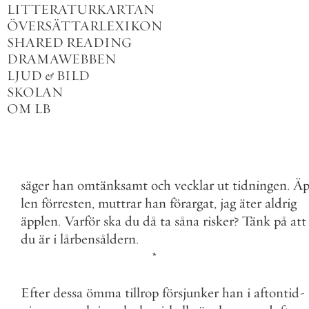
LITTERATURKARTAN
ÖVERSÄTTARLEXIKON
SHARED READING
DRAMAWEBBEN
LJUD
&
BILD
SKOLAN
OM LB
säger
han
omtänksamt
och
vecklar
ut
tidningen
.
Äp
len
förresten
,
muttrar
han
förargat
,
jag
äter
aldrig
äpplen
.
Varför
ska
du
då
ta
såna
risker
?
Tänk
på
att
du
är
i
lårbensåldern
.
*
Efter
dessa
ömma
tillrop
försjunker
han
i
aftontid
-