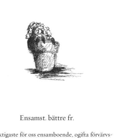
Ensamst
.
bättre
fr
.
ktigaste
för
oss
ensamboende
,
ogifta
förvärvs
-