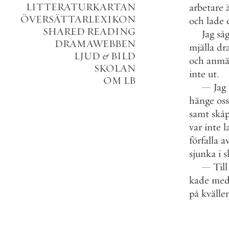
LITTERATURKARTAN
arbetare
ÖVERSÄTTARLEXIKON
och
lade
SHARED READING
Jag
så
DRAMAWEBBEN
mjälla
dr
LJUD
&
BILD
och
anmä
SKOLAN
inte
ut
.
OM LB
—
Jag
hänge
oss
samt
skåp
var
inte
l
förfalla
a
sjunka
i
s
—
Till
kade
me
på
kvälle