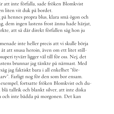
är
att
inte
förfalla
,
sade
fröken
Blomkvist
en
liten
vit
duk
på
bordet
.
g
på
hennes
propra
blus
,
klara
små
ögon
och
ag
,
dem
ingen
lastens
frost
ännu
hade
härjat
,
rkte
,
att
så
där
direkt
förfallen
såg
hon
ju
menade
inte
heller
precis
att
vi
skulle
börja
åt
att
snusa
heroin
,
även
om
ett
litet
still
-
superi
tyvärr
ligger
väl
till
för
oss
.
Nej
,
det
astens
brunnar
jag
tänkte
på
närmast
.
Med
vsåg
jag
faktiskt
bara
i
all
enkelhet
”
för
-
larv
”
.
Farligt
nog
för
den
som
bor
ensam
.
exempel
,
fortsatte
fröken
Blomkvist
och
du
-
d
blå
tallrik
och
blankt
silver
,
att
inte
diska
n
och
inte
bädda
på
morgonen
.
Det
kan