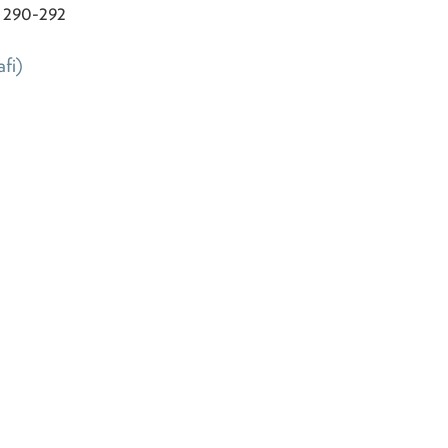
. 290-292
afi)