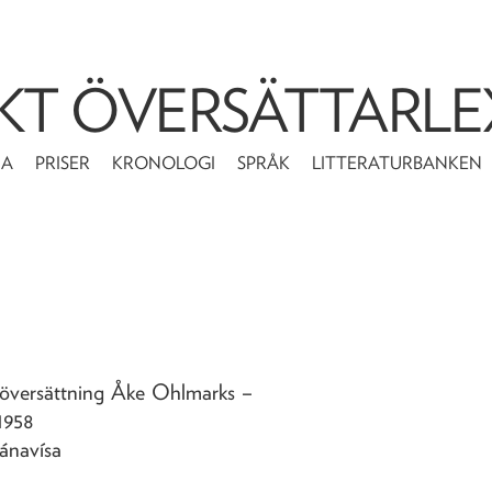
KT ÖVERSÄTTARLE
MA
PRISER
KRONOLOGI
SPRÅK
LITTERATURBANKEN
 översättning Åke Ohlmarks
–
1958
Mánavísa