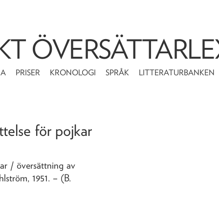
KT ÖVERSÄTTARLE
MA
PRISER
KRONOLOGI
SPRÅK
LITTERATURBANKEN
ttelse för pojkar
kar
/ översättning av
hlström,
1951
. – (B.