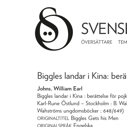
SVENS
ÖVERSÄTTARE
TE
Biggles landar i Kina
: berä
Johns, William Earl
Biggles landar i Kina
: berättelse för poj
Karl-Rune Östlund
– Stockholm : B. Wa
Wahströms ungdomsböcker ; 648/649)
Biggles Gets his Men
ORIGINALTITEL
Engelska
ORIGINALSPRÅK