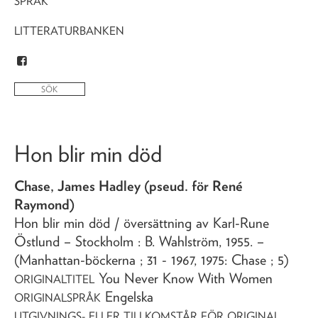
SPRÅK
LITTERATURBANKEN
Hon blir min död
Chase, James Hadley (pseud. för René
Raymond)
Hon blir min död
/ översättning av Karl-Rune
Östlund
– Stockholm : B. Wahlström,
1955
. –
(Manhattan-böckerna ; 31 - 1967, 1975: Chase ; 5)
You Never Know With Women
ORIGINALTITEL
Engelska
ORIGINALSPRÅK
UTGIVNINGS- ELLER TILLKOMSTÅR FÖR ORIGINAL