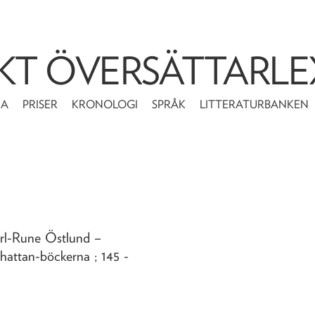
KT ÖVERSÄTTARLE
MA
PRISER
KRONOLOGI
SPRÅK
LITTERATURBANKEN
arl-Rune Östlund
–
hattan-böckerna ; 145 -