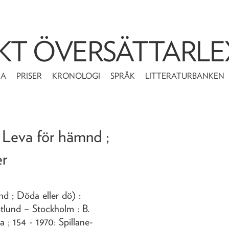
KT ÖVERSÄTTARLE
MA
PRISER
KRONOLOGI
SPRÅK
LITTERATURBANKEN
; Leva för hämnd ;
er
mnd ; Döda eller dö)
:
tlund
– Stockholm : B.
 ; 154 - 1970: Spillane-