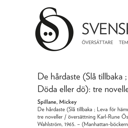
SVENS
ÖVERSÄTTARE
TE
De hårdaste (Slå tillbaka 
Döda eller dö)
: tre novell
Spillane, Mickey
De hårdaste (Slå tillbaka ; Leva för hä
tre noveller
/ översättning Karl-Rune Ös
Wahlström,
1965
. – (Manhattan-böckerna