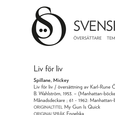
SVENS
ÖVERSÄTTARE
TE
Liv för liv
Spillane, Mickey
Liv för liv
/ översättning av Karl-Rune 
B. Wahlström,
1953
. – (Manhattan-böcker
Månadsdeckare ; 61 - 1962: Manhattan-b
My Gun Is Quick
ORIGINALTITEL
Engelska
ORIGINALSPRÅK