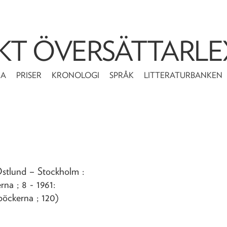
KT ÖVERSÄTTARLE
MA
PRISER
KRONOLOGI
SPRÅK
LITTERATURBANKEN
Östlund
– Stockholm :
na ; 8 - 1961:
öckerna ; 120)