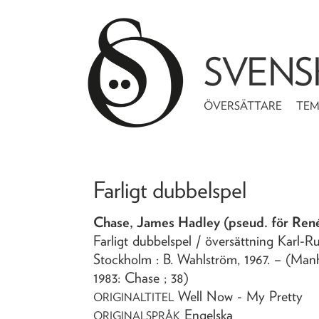
SVENS
ÖVERSÄTTARE
TE
Farligt dubbelspel
Chase, James Hadley (pseud. för Re
Farligt dubbelspel
/ översättning Karl-
Stockholm : B. Wahlström,
1967
. – (Man
1983: Chase ; 38)
Well Now - My Pretty
ORIGINALTITEL
Engelska
ORIGINALSPRÅK