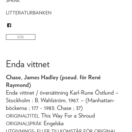
SPRÅK
LITTERATURBANKEN
Enda vittnet
Chase, James Hadley (pseud. för René
Raymond)
Enda vittnet
/ översättning Karl-Rune Östlund
–
Stockholm : B. Wahlström,
1967
. – (Manhattan-
böckerna ; 177 - 1983: Chase ; 37)
This Way For a Shroud
ORIGINALTITEL
Engelska
ORIGINALSPRÅK
UTGIVNINGS- ELLER TILLKOMSTÅR FÖR ORIGINAL