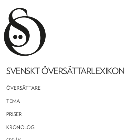
SVENSKT ÖVERSÄTTARLEXIKON
ÖVERSÄTTARE
TEMA
PRISER
KRONOLOGI