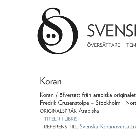
SVENS
ÖVERSÄTTARE
TE
Koran
Koran
/ öfversatt från arabiska originale
Fredrik Crusenstolpe
– Stockholm : Nor
Arabiska
ORIGINALSPRÅK
TITELN I LIBRIS
Svenska Koranöversättn
REFERENS TILL