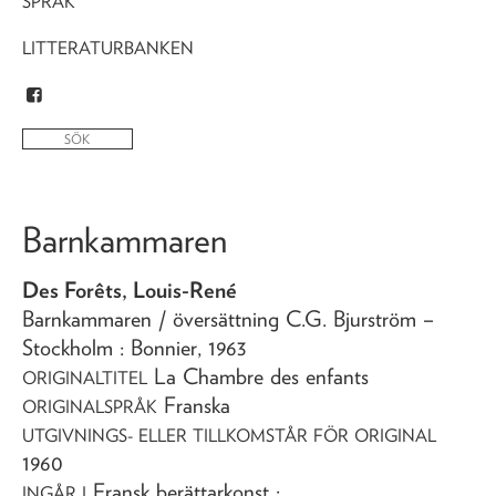
SPRÅK
LITTERATURBANKEN
Barnkammaren
Des Forêts, Louis-René
Barnkammaren
/ översättning C.G. Bjurström
–
Stockholm : Bonnier,
1963
La Chambre des enfants
ORIGINALTITEL
Franska
ORIGINALSPRÅK
UTGIVNINGS- ELLER TILLKOMSTÅR FÖR ORIGINAL
1960
Fransk berättarkonst :
INGÅR I