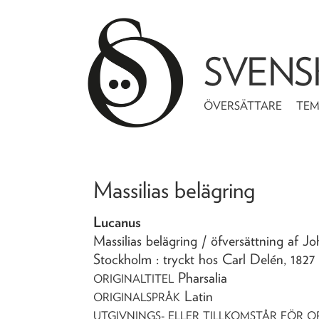
SVENS
ÖVERSÄTTARE
TE
Massilias belägring
Lucanus
Massilias belägring
/ öfversättning af J
Stockholm : tryckt hos Carl Delén,
1827
Pharsalia
ORIGINALTITEL
Latin
ORIGINALSPRÅK
UTGIVNINGS- ELLER TILLKOMSTÅR FÖR O