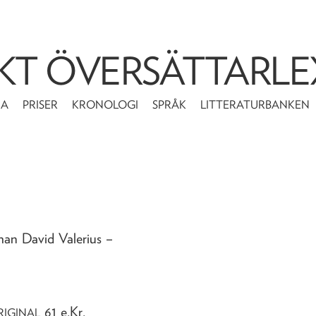
KT ÖVERSÄTTARLE
MA
PRISER
KRONOLOGI
SPRÅK
LITTERATURBANKEN
ohan David Valerius
–
61 e.Kr.
RIGINAL