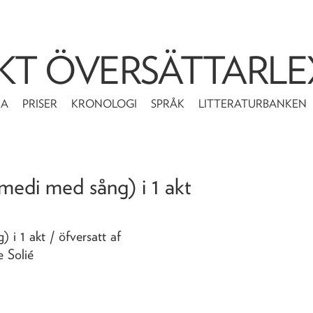
KT ÖVERSÄTTARLE
MA
PRISER
KRONOLOGI
SPRÅK
LITTERATURBANKEN
omedi med sång) i 1 akt
) i 1 akt
/ öfversatt af
e Solié