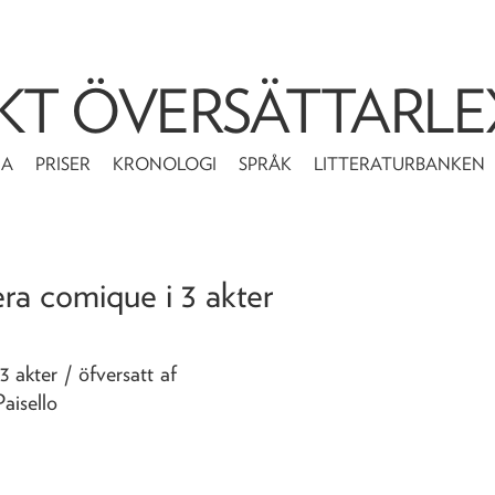
KT ÖVERSÄTTARLE
MA
PRISER
KRONOLOGI
SPRÅK
LITTERATURBANKEN
era comique i 3 akter
 3 akter
/ öfversatt af
aisello