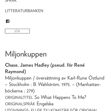
SPRÅK
LITTERATURBANKEN
Miljonkuppen
Chase, James Hadley (pseud. för René
Raymond)
Miljonkuppen
/ översättning av Karl-Rune Östlund
– Stockholm : B. Wahlström,
1975
. – (Manhattan-
böckerna ; 279)
So What Happens To Me?
ORIGINALTITEL
Engelska
ORIGINALSPRÅK
UTGIVNINGS- ELLER TILLKOMSTÅR FÖR ORIGINAL