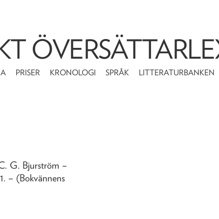
KT ÖVERSÄTTARLE
MA
PRISER
KRONOLOGI
SPRÅK
LITTERATURBANKEN
 C. G. Bjurström
–
1
. – (Bokvännens