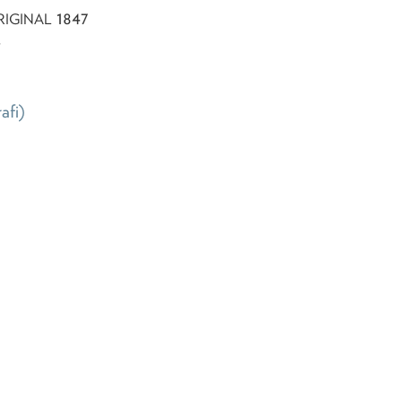
1847
RIGINAL
4
rafi)