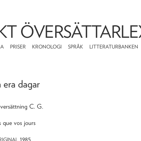
KT ÖVERSÄTTARLE
MA
PRISER
KRONOLOGI
SPRÅK
LITTERATURBANKEN
n era dagar
översättning C. G.
s que vos jours
1985
RIGINAL