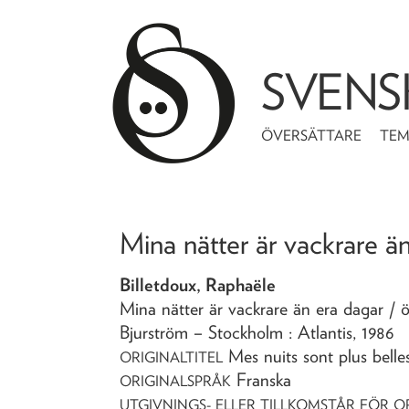
SVENS
ÖVERSÄTTARE
TE
Mina nätter är vackrare ä
Billetdoux, Raphaële
Mina nätter är vackrare än era dagar
/ 
Bjurström
– Stockholm : Atlantis,
1986
Mes nuits sont plus belle
ORIGINALTITEL
Franska
ORIGINALSPRÅK
UTGIVNINGS- ELLER TILLKOMSTÅR FÖR O