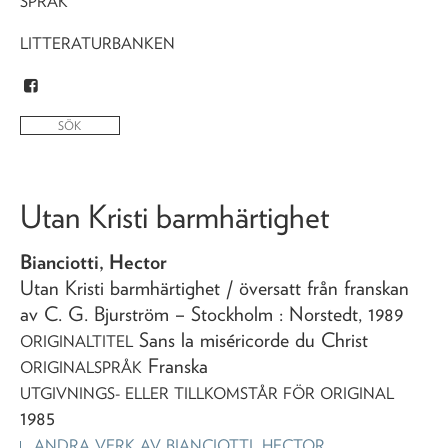
SPRÅK
LITTERATURBANKEN
Utan Kristi barmhärtighet
Bianciotti, Hector
Utan Kristi barmhärtighet
/ översatt från franskan
av C. G. Bjurström
– Stockholm : Norstedt,
1989
Sans la miséricorde du Christ
ORIGINALTITEL
Franska
ORIGINALSPRÅK
UTGIVNINGS- ELLER TILLKOMSTÅR FÖR ORIGINAL
1985
ANDRA VERK AV
BIANCIOTTI, HECTOR