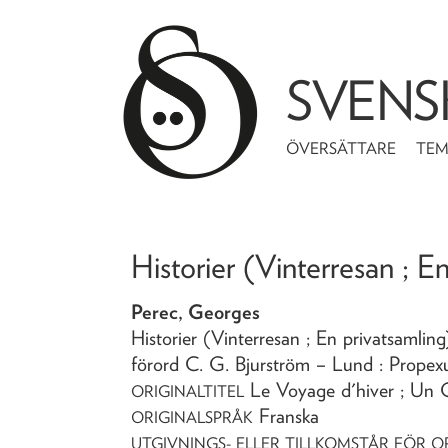
SVENS
ÖVERSÄTTARE
TE
Historier (Vinterresan ; E
Perec, Georges
Historier (Vinterresan ; En privatsamlin
förord C. G. Bjurström
– Lund : Propex
Le Voyage d'hiver ; Un 
ORIGINALTITEL
Franska
ORIGINALSPRÅK
UTGIVNINGS- ELLER TILLKOMSTÅR FÖR O