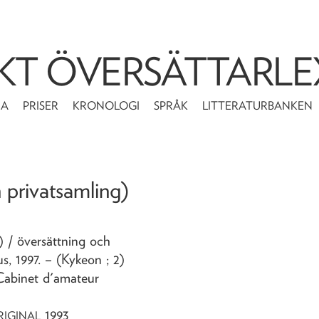
KT ÖVERSÄTTARLE
MA
PRISER
KRONOLOGI
SPRÅK
LITTERATURBANKEN
n privatsamling)
g)
/ översättning och
us,
1997
. – (Kykeon ; 2)
Cabinet d'amateur
1993
RIGINAL