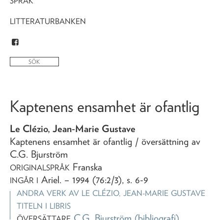
SPRÅK
LITTERATURBANKEN
Kaptenens ensamhet är ofantlig
Le Clézio, Jean-Marie Gustave
Kaptenens ensamhet är ofantlig
/ översättning av
C.G. Bjurström
Franska
ORIGINALSPRÅK
Ariel
. – 1994 (76:2/3), s. 6-9
INGÅR I
ANDRA VERK AV
LE CLÉZIO, JEAN-MARIE GUSTAVE
TITELN I LIBRIS
C.G. Bjurström
(bibliografi)
ÖVERSÄTTARE