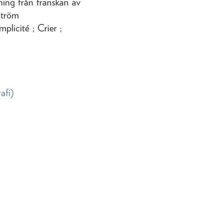
ning från franskan av
ström
licité ; Crier ;
rafi)