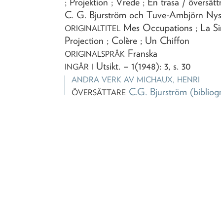
; Projektion ; Vrede ; En trasa
/ översätt
C. G. Bjurström och Tuve-Ambjörn Ny
Mes Occupations ; La Simp
ORIGINALTITEL
Projection ; Colère ; Un Chiffon
Franska
ORIGINALSPRÅK
Utsikt
. – 1(1948): 3, s. 30
INGÅR I
ANDRA VERK AV
MICHAUX, HENRI
C.G. Bjurström
(bibliog
ÖVERSÄTTARE