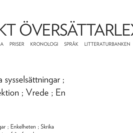
KT ÖVERSÄTTARLE
MA
PRISER
KRONOLOGI
SPRÅK
LITTERATURBANKEN
sysselsättningar ;
ektion ; Vrede ; En
ar ; Enkelheten ; Skrika