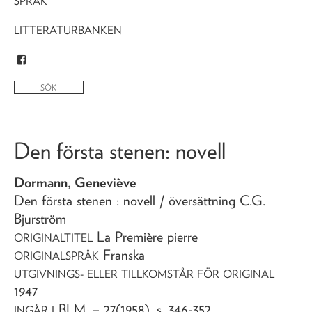
SPRÅK
LITTERATURBANKEN
Den första stenen
: novell
Dormann, Geneviève
Den första stenen
: novell
/ översättning C.G.
Bjurström
La Première pierre
ORIGINALTITEL
Franska
ORIGINALSPRÅK
UTGIVNINGS- ELLER TILLKOMSTÅR FÖR ORIGINAL
1947
BLM
. – 27(1958), s. 346-352
INGÅR I