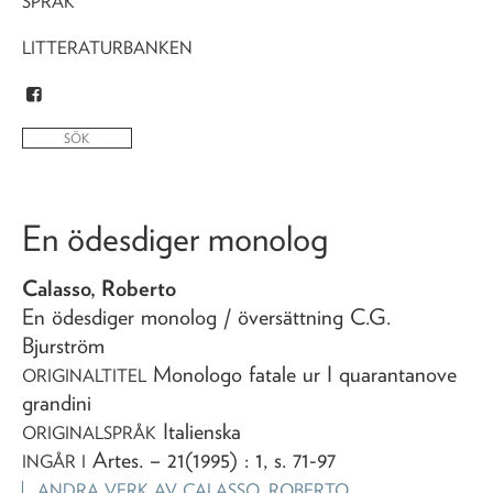
SPRÅK
LITTERATURBANKEN
En ödesdiger monolog
Calasso, Roberto
En ödesdiger monolog
/ översättning C.G.
Bjurström
Monologo fatale ur I quarantanove
ORIGINALTITEL
grandini
Italienska
ORIGINALSPRÅK
Artes
. – 21(1995) : 1, s. 71-97
INGÅR I
ANDRA VERK AV
CALASSO, ROBERTO