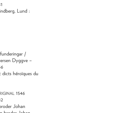
81
rindberg, Lund :
sfunderingar
/
etersen Dyggve
–
46
et dicts héroïques du
1546
RIGINAL
82
 broder Johan
m broder Johan