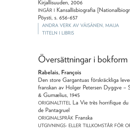
Kirjallisuuden,
2006
Kansallisbiografia [Nationalbiogr
INGÅR I
Pöysti, s. 656-657
ANDRA VERK AV
VÄISÄNEN, MAIJA
TITELN I LIBRIS
Översättningar i bokform
Rabelais, François
Den store Gargantuas förskräckliga lev
franskan av Holger Petersen Dyggve
– 
& Gumælius,
1945
La Vie très horrifique d
ORIGINALTITEL
de Pantagruel
Franska
ORIGINALSPRÅK
UTGIVNINGS- ELLER TILLKOMSTÅR FÖR O