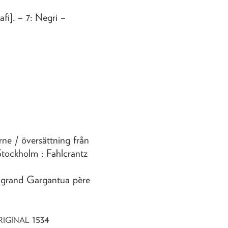
afi]
. – 7: Negri –
erne
/ översättning från
Stockholm : Fahlcrantz
u grand Gargantua père
1534
RIGINAL