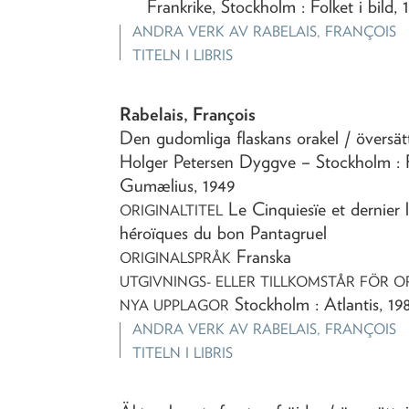
Frankrike, Stockholm : Folket i bild, 
ANDRA VERK AV
RABELAIS, FRANÇOIS
TITELN I LIBRIS
Rabelais, François
Den gudomliga flaskans orakel
/ översät
Holger Petersen Dyggve
– Stockholm : 
Gumælius,
1949
Le Cinquiesïe et dernier l
ORIGINALTITEL
héroïques du bon Pantagruel
Franska
ORIGINALSPRÅK
UTGIVNINGS- ELLER TILLKOMSTÅR FÖR O
Stockholm : Atlantis, 19
NYA UPPLAGOR
ANDRA VERK AV
RABELAIS, FRANÇOIS
TITELN I LIBRIS