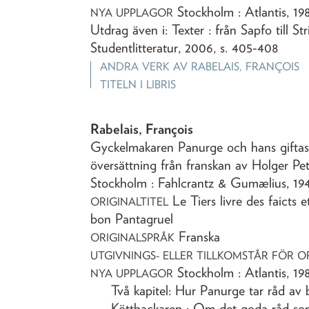
Stockholm : Atlantis, 19
NYA UPPLAGOR
Utdrag även i: Texter : från Sapfo till St
Studentlitteratur, 2006, s. 405-408
ANDRA VERK AV
RABELAIS, FRANÇOIS
TITELN I LIBRIS
Rabelais, François
Gyckelmakaren Panurge och hans gifta
översättning från franskan av Holger P
Stockholm : Fahlcrantz & Gumælius,
19
Le Tiers livre des faicts 
ORIGINALTITEL
bon Pantagruel
Franska
ORIGINALSPRÅK
UTGIVNINGS- ELLER TILLKOMSTÅR FÖR O
Stockholm : Atlantis, 19
NYA UPPLAGOR
Två kapitel: Hur Panurge tar råd av
Kötthackaren ; Om det goda råd so