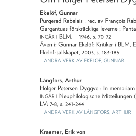
Ekelöf, Gunnar
Purgerad Rabelais
: rec. av François Rab
Gargantuas förskräckliga leverne ; Panta
BLM
. – 1946, s. 70-72
INGÅR I
Även i: Gunnar Ekelöf: Kritiker i BLM,
Ekelöf-sällskapet, 2003, s. 183-185
ANDRA VERK AV
EKELÖF, GUNNAR
Långfors, Arthur
Holger Petersen Dyggve
: In memoriam
Neuphilologische Mitteilungen (
INGÅR I
LV: 7-8, s. 241-244
ANDRA VERK AV
LÅNGFORS, ARTHUR
Kraemer, Erik von