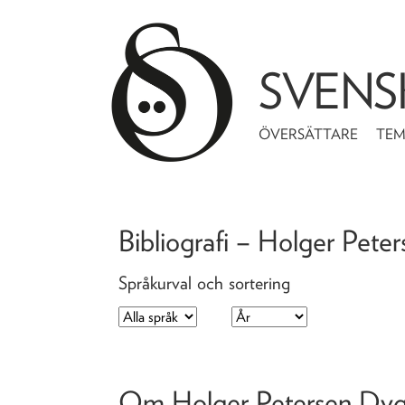
SVENS
ÖVERSÄTTARE
TE
Bibliografi – Holger Pet
Språkurval och sortering
Om Holger Petersen Dy