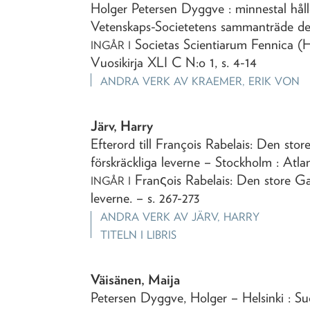
Holger Petersen Dyggve
: minnestal hål
Vetenskaps-Societetens sammanträde de
Societas Scientiarum Fennica (H
INGÅR I
Vuosikirja XLI C N:o 1, s. 4-14
ANDRA VERK AV
KRAEMER, ERIK VON
Järv, Harry
Efterord till François Rabelais: Den sto
förskräckliga leverne
– Stockholm : Atlan
Franςois Rabelais: Den store Ga
INGÅR I
leverne
. – s. 267-273
ANDRA VERK AV
JÄRV, HARRY
TITELN I LIBRIS
Väisänen, Maija
Petersen Dyggve, Holger
– Helsinki : S