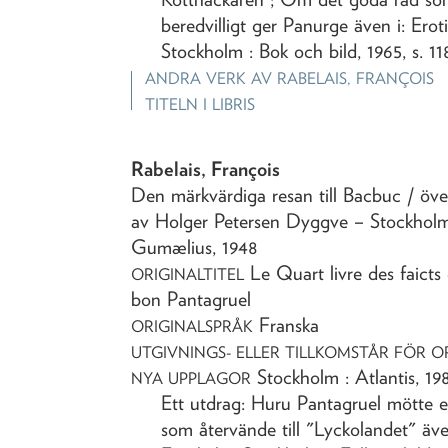
beredvilligt ger Panurge även i: Erot
Stockholm : Bok och bild, 1965, s. 11
ANDRA VERK AV
RABELAIS, FRANÇOIS
TITELN I LIBRIS
Rabelais, François
Den märkvärdiga resan till Bacbuc
/ öve
av Holger Petersen Dyggve
– Stockholm
Gumælius,
1948
Le Quart livre des faicts
ORIGINALTITEL
bon Pantagruel
Franska
ORIGINALSPRÅK
UTGIVNINGS- ELLER TILLKOMSTÅR FÖR O
Stockholm : Atlantis, 19
NYA UPPLAGOR
Ett utdrag: Huru Pantagruel mötte e
som återvände till "Lyckolandet" äv