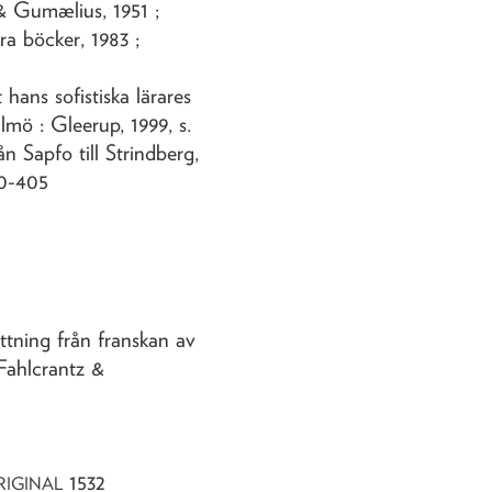
& Gumælius, 1951 ;
ra böcker, 1983 ;
 hans sofistiska lärares
lmö : Gleerup, 1999, s.
 Sapfo till Strindberg,
00-405
ttning från franskan av
Fahlcrantz &
1532
RIGINAL