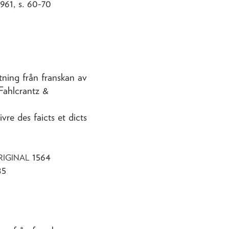
1961, s. 60-70
tning från franskan av
Fahlcrantz &
ivre des faicts et dicts
1564
RIGINAL
85