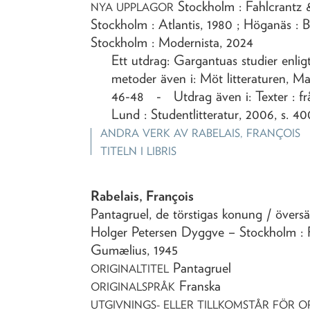
Stockholm : Fahlcrantz 
NYA UPPLAGOR
Stockholm : Atlantis, 1980 ; Höganäs : B
Stockholm : Modernista, 2024
Ett utdrag: Gargantuas studier enligt
metoder även i: Möt litteraturen, Ma
46-48 - Utdrag även i: Texter : från
Lund : Studentlitteratur, 2006, s. 4
ANDRA VERK AV
RABELAIS, FRANÇOIS
TITELN I LIBRIS
Rabelais, François
Pantagruel, de törstigas konung
/ översä
Holger Petersen Dyggve
– Stockholm : 
Gumælius,
1945
Pantagruel
ORIGINALTITEL
Franska
ORIGINALSPRÅK
UTGIVNINGS- ELLER TILLKOMSTÅR FÖR O