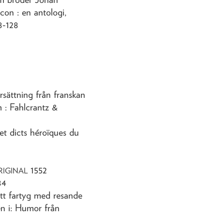
icon : en antologi,
8-128
rsättning från franskan
 : Fahlcrantz &
 et dicts héroïques du
1552
RIGINAL
84
tt fartyg med resande
en i: Humor från