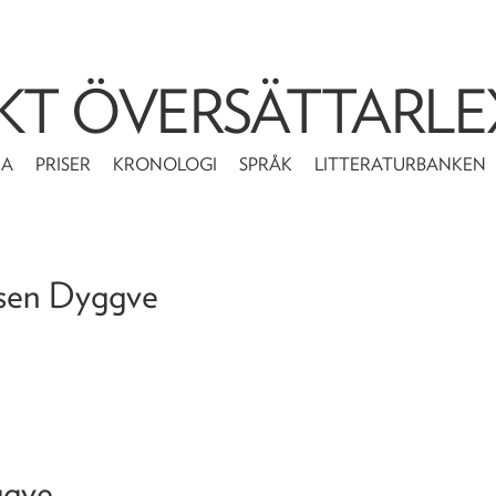
KT ÖVERSÄTTARLE
MA
PRISER
KRONOLOGI
SPRÅK
LITTERATURBANKEN
ersen Dyggve
ggve