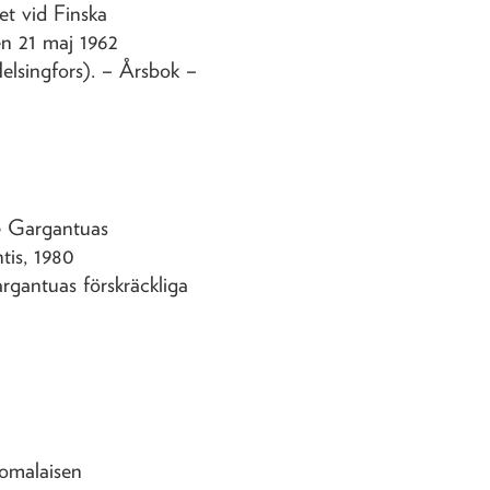
let vid Finska
n 21 maj 1962
elsingfors)
. – Årsbok –
re Gargantuas
tis,
1980
rgantuas förskräckliga
uomalaisen