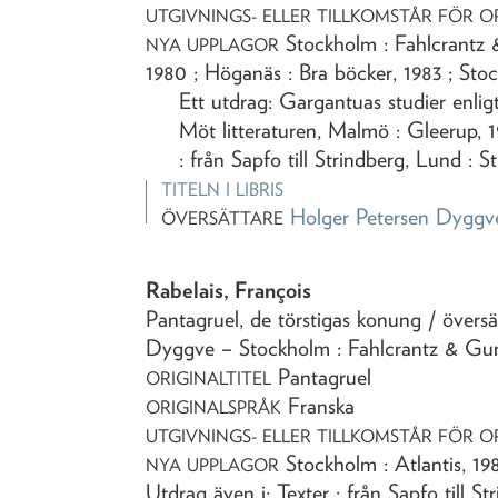
UTGIVNINGS- ELLER TILLKOMSTÅR FÖR O
Stockholm : Fahlcrantz &
NYA UPPLAGOR
1980 ; Höganäs : Bra böcker, 1983 ; Sto
Ett utdrag: Gargantuas studier enligt
Möt litteraturen, Malmö : Gleerup, 
: från Sapfo till Strindberg, Lund : 
TITELN I LIBRIS
Holger Petersen Dyggv
ÖVERSÄTTARE
Rabelais, François
Pantagruel, de törstigas konung
/ övers
Dyggve
– Stockholm : Fahlcrantz & G
Pantagruel
ORIGINALTITEL
Franska
ORIGINALSPRÅK
UTGIVNINGS- ELLER TILLKOMSTÅR FÖR O
Stockholm : Atlantis, 19
NYA UPPLAGOR
Utdrag även i: Texter : från Sapfo till St