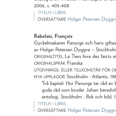
2006, s. 405-408
TITELN I LIBRIS
Holger Petersen Dyggv
ÖVERSÄTTARE
Rabelais, François
Gyckelmakaren Panurge och hans gifta
av Holger Petersen Dyggve
– Stockhol
Le Tiers livre des faicts
ORIGINALTITEL
Franska
ORIGINALSPRÅK
UTGIVNINGS- ELLER TILLKOMSTÅR FÖR O
Stockholm : Atlantis, 19
NYA UPPLAGOR
Två kapitel: Hur Panurge tar råd a
goda råd som broder Johan beredvill
antologi, Stockholm : Bok och bild, 1
TITELN I LIBRIS
Holger Petersen Dyggv
ÖVERSÄTTARE