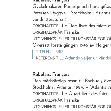
Gyckelmakaren Panurge och hans gifta
Petersen Dyggve
– Stockholm : Atlantis
världslitteraturen)
Le Tiers livre des faicts
ORIGINALTITEL
Franska
ORIGINALSPRÅK
UTGIVNINGS- ELLER TILLKOMSTÅR FÖR O
Översatt första gången 1946 av Holger
TITELN I LIBRIS
Atlantis väljer ur världs
REFERENS TILL
Rabelais, François
Den märkvärdiga resan till Bacbuc
/ öv
Stockholm : Atlantis,
1984
. – (Atlantis v
Le Quart livre des faicts
ORIGINALTITEL
Franska
ORIGINALSPRÅK
UTGIVNINGS- ELLER TILLKOMSTÅR FÖR O