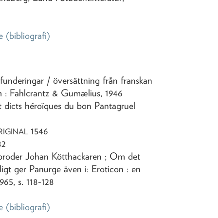
e
(bibliografi)
sfunderingar
/ översättning från franskan
m : Fahlcrantz & Gumælius,
1946
 et dicts héroïques du bon Pantagruel
1546
RIGINAL
82
v broder Johan Kötthackaren ; Om det
igt ger Panurge även i: Eroticon : en
965, s. 118-128
e
(bibliografi)