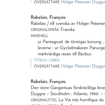
Holger Petersen Dyggv
ÖVERSÄTTARE
Rabelais, François
Rabelais
/ till svenska av Holger Peter
Franska
ORIGINALSPRÅK
INNEHÅLL
ur Pantagruel, de törstigas konung ;
leverne ; ur Gyckelmakaren Panurge 
märkvärdiga resan till Bacbuc
TITELN I LIBRIS
Holger Petersen Dyggv
ÖVERSÄTTARE
Rabelais, François
Den store Gargantuas förskräckliga lev
Dyggve
– Stockholm : Atlantis,
1980
. –
La Vie très horrifique d
ORIGINALTITEL