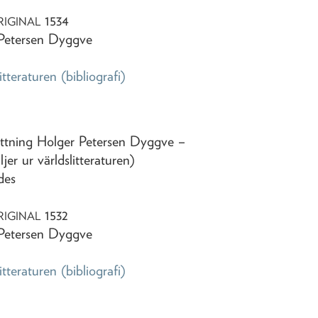
1534
RIGINAL
 Petersen Dyggve
litteraturen
(bibliografi)
ättning Holger Petersen Dyggve
–
ljer ur världslitteraturen)
des
1532
RIGINAL
 Petersen Dyggve
litteraturen
(bibliografi)