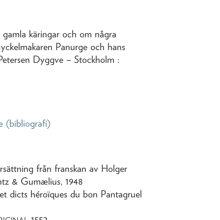
t gamla käringar och om några
Gyckelmakaren Panurge och hans
 Petersen Dyggve
– Stockholm :
e
(bibliografi)
rsättning från franskan av Holger
antz & Gumælius,
1948
 et dicts héroïques du bon Pantagruel
1552