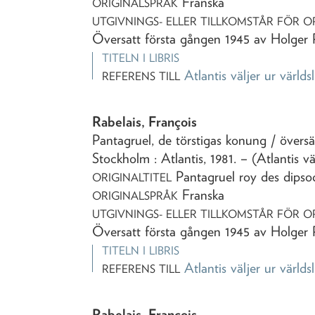
Franska
ORIGINALSPRÅK
UTGIVNINGS- ELLER TILLKOMSTÅR FÖR O
Översatt första gången 1945 av Holger
TITELN I LIBRIS
Atlantis väljer ur världs
REFERENS TILL
Rabelais, François
Pantagruel, de törstigas konung
/ övers
Stockholm : Atlantis,
1981
. – (Atlantis vä
Pantagruel roy des dipso
ORIGINALTITEL
Franska
ORIGINALSPRÅK
UTGIVNINGS- ELLER TILLKOMSTÅR FÖR O
Översatt första gången 1945 av Holger
TITELN I LIBRIS
Atlantis väljer ur världs
REFERENS TILL
Rabelais, François