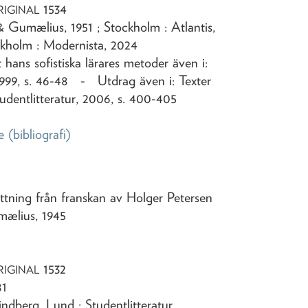
1534
RIGINAL
 Gumælius, 1951 ; Stockholm : Atlantis,
ckholm : Modernista, 2024
 hans sofistiska lärares metoder även i:
1999, s. 46-48 - Utdrag även i: Texter
Studentlitteratur, 2006, s. 400-405
e
(bibliografi)
ättning från franskan av Holger Petersen
umælius,
1945
1532
RIGINAL
81
rindberg, Lund : Studentlitteratur,