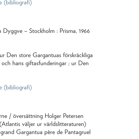
e
(bibliografi)
sen Dyggve
– Stockholm : Prisma,
1966
 ur Den store Gargantuas förskräckliga
och hans giftasfunderingar ; ur Den
e
(bibliografi)
erne
/ översättning Holger Petersen
 (Atlantis väljer ur världslitteraturen)
u grand Gargantua père de Pantagruel