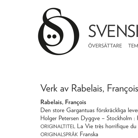
SVENS
ÖVERSÄTTARE
TE
Verk av
Rabelais, Françoi
Rabelais, François
Den store Gargantuas förskräckliga lev
Holger Petersen Dyggve
– Stockholm :
La Vie très horrifique d
ORIGINALTITEL
Franska
ORIGINALSPRÅK