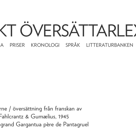
KT ÖVERSÄTTARLE
MA
PRISER
KRONOLOGI
SPRÅK
LITTERATURBANKEN
s
erne
/ översättning från franskan av
 Fahlcrantz & Gumælius,
1945
u grand Gargantua père de Pantagruel