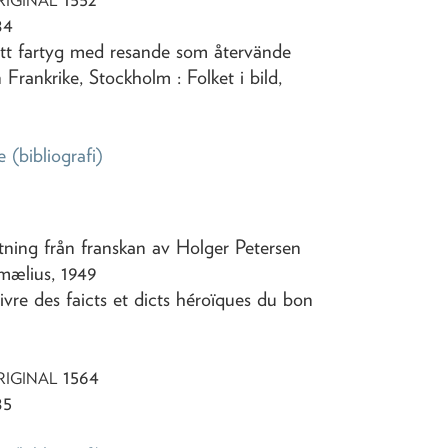
RIGINAL
84
ett fartyg med resande som återvände
 Frankrike, Stockholm : Folket i bild,
e
(bibliografi)
ttning från franskan av Holger Petersen
umælius,
1949
livre des faicts et dicts héroïques du bon
1564
RIGINAL
85