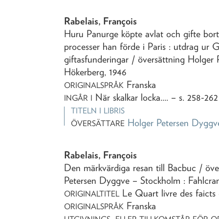
Rabelais, François
Huru Panurge köpte avlat och gifte bor
processer han förde i Paris
: utdrag ur 
giftasfunderingar
/ översättning Holger
Hökerberg,
1946
Franska
ORIGINALSPRÅK
När skalkar locka...
. – s. 258-262
INGÅR I
TITELN I LIBRIS
Holger Petersen Dyggv
ÖVERSÄTTARE
Rabelais, François
Den märkvärdiga resan till Bacbuc
/ öve
Petersen Dyggve
– Stockholm : Fahlcr
Le Quart livre des faicts
ORIGINALTITEL
Franska
ORIGINALSPRÅK