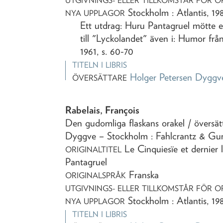
UTGIVNINGS- ELLER TILLKOMSTÅR FÖR O
Stockholm : Atlantis, 19
NYA UPPLAGOR
Ett utdrag: Huru Pantagruel mötte 
till "Lyckolandet" även i: Humor från
1961, s. 60-70
TITELN I LIBRIS
Holger Petersen Dyggv
ÖVERSÄTTARE
Rabelais, François
Den gudomliga flaskans orakel
/ översä
Dyggve
– Stockholm : Fahlcrantz & G
Le Cinquiesïe et dernier 
ORIGINALTITEL
Pantagruel
Franska
ORIGINALSPRÅK
UTGIVNINGS- ELLER TILLKOMSTÅR FÖR O
Stockholm : Atlantis, 19
NYA UPPLAGOR
TITELN I LIBRIS