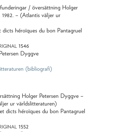
sfunderingar
/ översättning Holger
,
1982
. – (Atlantis väljer ur
 et dicts héroïques du bon Pantagruel
1546
RIGINAL
 Petersen Dyggve
litteraturen
(bibliografi)
ersättning Holger Petersen Dyggve
–
äljer ur världslitteraturen)
 et dicts héroïques du bon Pantagruel
1552
RIGINAL