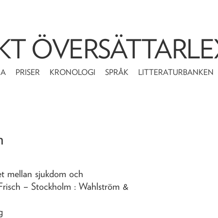
KT ÖVERSÄTTARLE
MA
PRISER
KRONOLOGI
SPRÅK
LITTERATURBANKEN
n
t mellan sjukdom och
Frisch
– Stockholm : Wahlström &
g