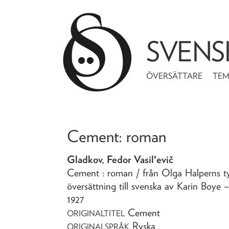
SVENS
ÖVERSÄTTARE
TE
Cement
: roman
Gladkov, Fedor Vasilʹevič
Cement
: roman
/ från Olga Halperns ty
översättning till svenska av Karin Boye
–
1927
Cement
ORIGINALTITEL
Ryska
ORIGINALSPRÅK