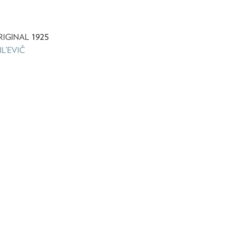
1925
RIGINAL
LʹEVIČ