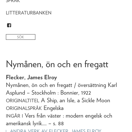
SPRÅK
LITTERATURBANKEN
Nymånen, ön och en fregatt
Flecker, James Elroy
Nymånen, ön och en fregatt
/ översättning Karl
Asplund
– Stockholm : Bonnier,
1922
A Ship, an Isle, a Sickle Moon
ORIGINALTITEL
Engelska
ORIGINALSPRÅK
Vers från väster : modern engelsk och
INGÅR I
amerikansk lyrik...
. – s. 88
ANDRA VERK AV
FLECKER, JAMES ELROY