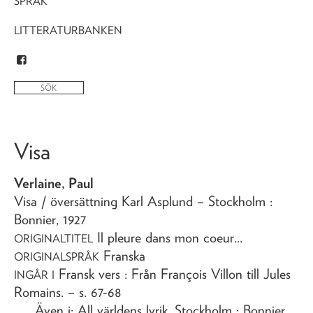
SPRÅK
LITTERATURBANKEN
Visa
Verlaine, Paul
Visa
/ översättning Karl Asplund
– Stockholm :
Bonnier,
1927
Il pleure dans mon coeur...
ORIGINALTITEL
Franska
ORIGINALSPRÅK
Fransk vers : Från François Villon till Jules
INGÅR I
Romains
. – s. 67-68
Även i: All världens lyrik, Stockholm : Bonnier,