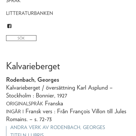
SPRÅK
LITTERATURBANKEN
Kalvarieberget
Rodenbach, Georges
Kalvarieberget
/ översättning Karl Asplund
–
Stockholm : Bonnier,
1927
Franska
ORIGINALSPRÅK
Fransk vers : Från François Villon till Jules
INGÅR I
Romains
. – s. 72-73
ANDRA VERK AV
RODENBACH, GEORGES
TITELN I LIBRIS