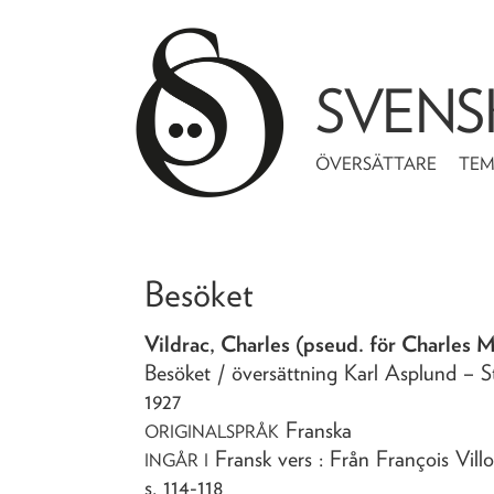
SVENS
ÖVERSÄTTARE
TE
Besöket
Vildrac, Charles (pseud. för Charles 
Besöket
/ översättning Karl Asplund
– S
1927
Franska
ORIGINALSPRÅK
Fransk vers : Från François Villo
INGÅR I
s. 114-118