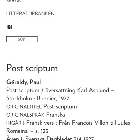
SPRÅK
LITTERATURBANKEN
Post scriptum
Géraldy, Paul
Post scriptum
/ översättning Karl Asplund
–
Stockholm : Bonnier,
1927
Post-scriptum
ORIGINALTITEL
Franska
ORIGINALSPRÅK
Fransk vers : Från François Villon till Jules
INGÅR I
Romains
. – s. 123
Även i: Svenska Dagbladet 3/4 1927