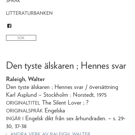
SPRÅK
LITTERATURBANKEN
Den tyste älskaren ; Hennes svar
Raleigh, Walter
Den tyste älskaren ; Hennes svar
/ översättning
Karl Asplund
– Stockholm : Norstedt,
1975
The Silent Lover ; ?
ORIGINALTITEL
Engelska
ORIGINALSPRÅK
Engelsk dikt från sex århundraden
. – s. 29-
INGÅR I
30, 37-38
ANDRA VERK AV
RALEIGH, WALTER