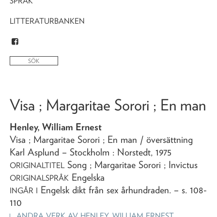
SPRÅK
LITTERATURBANKEN
Visa ; Margaritae Sorori ; En man
Henley, William Ernest
Visa ; Margaritae Sorori ; En man
/ översättning
Karl Asplund
– Stockholm : Norstedt,
1975
Song ; Margaritae Sorori ; Invictus
ORIGINALTITEL
Engelska
ORIGINALSPRÅK
Engelsk dikt från sex århundraden
. – s. 108-
INGÅR I
110
ANDRA VERK AV
HENLEY, WILLIAM ERNEST