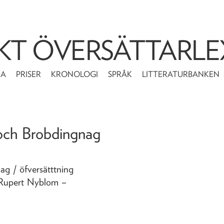
KT ÖVERSÄTTARLE
MA
PRISER
KRONOLOGI
SPRÅK
LITTERATURBANKEN
ut och Brobdingnag
gnag
/ öfversätttning
l Rupert Nyblom
–