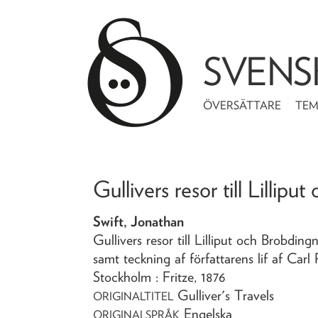
SVENS
ÖVERSÄTTARE
TE
Gullivers resor till Lillip
Swift, Jonathan
Gullivers resor till Lilliput och Brobdin
samt teckning af författarens lif af Car
Stockholm : Fritze,
1876
Gulliver's Travels
ORIGINALTITEL
Engelska
ORIGINALSPRÅK