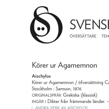
SVENS
ÖVERSÄTTARE
TE
Körer ur Agamemnon
Aischylos
Körer ur Agamemnon
/ öfversättning 
Stockholm : Samson,
1876
Grekiska (klassisk)
ORIGINALSPRÅK
Dikter från främmande länder
. 
INGÅR I
ANDRA VERK AV
AISCHYLOS