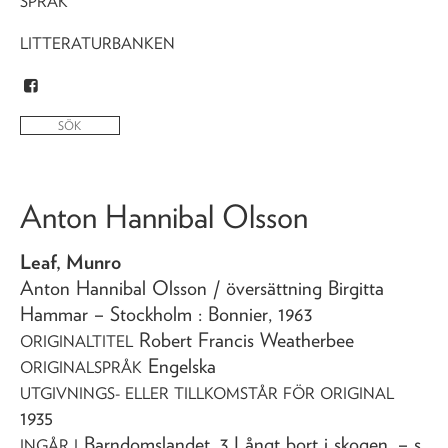
SPRÅK
LITTERATURBANKEN
Anton Hannibal Olsson
Leaf, Munro
Anton Hannibal Olsson
/ översättning Birgitta
Hammar
– Stockholm : Bonnier,
1963
Robert Francis Weatherbee
ORIGINALTITEL
Engelska
ORIGINALSPRÅK
UTGIVNINGS- ELLER TILLKOMSTÅR FÖR ORIGINAL
1935
Barndomslandet. 3 Långt bort i skogen
. – s.
INGÅR I