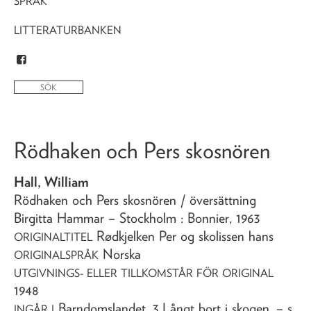
SPRÅK
LITTERATURBANKEN
Rödhaken och Pers skosnören
Hall, William
Rödhaken och Pers skosnören
/ översättning
Birgitta Hammar
– Stockholm : Bonnier,
1963
Rødkjelken Per og skolissen hans
ORIGINALTITEL
Norska
ORIGINALSPRÅK
UTGIVNINGS- ELLER TILLKOMSTÅR FÖR ORIGINAL
1948
Barndomslandet. 3 Långt bort i skogen
. – s.
INGÅR I