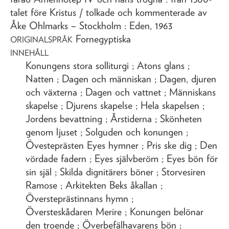
talet före Kristus
/ tolkade och kommenterade av
Åke Ohlmarks
– Stockholm : Eden,
1963
Fornegyptiska
ORIGINALSPRÅK
INNEHÅLL
Konungens stora solliturgi ; Atons glans ;
Natten ; Dagen och människan ; Dagen, djuren
och växterna ; Dagen och vattnet ; Människans
skapelse ; Djurens skapelse ; Hela skapelsen ;
Jordens bevattning ; Årstiderna ; Skönheten
genom ljuset ; Solguden och konungen ;
Övesteprästen Eyes hymner ; Pris ske dig ; Den
vördade fadern ; Eyes självberöm ; Eyes bön för
sin själ ; Skilda dignitärers böner ; Storvesiren
Ramose ; Arkitekten Beks åkallan ;
Översteprästinnans hymn ;
Översteskådaren Merire ; Konungen belönar
den troende ; Överbefälhavarens bön ;