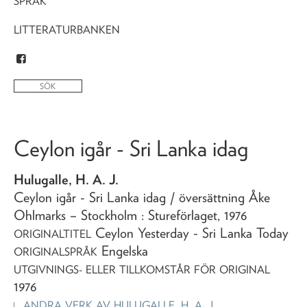
SPRÅK
LITTERATURBANKEN
Ceylon igår - Sri Lanka idag
Hulugalle, H. A. J.
Ceylon igår - Sri Lanka idag
/ översättning Åke
Ohlmarks
– Stockholm : Stureförlaget,
1976
Ceylon Yesterday - Sri Lanka Today
ORIGINALTITEL
Engelska
ORIGINALSPRÅK
UTGIVNINGS- ELLER TILLKOMSTÅR FÖR ORIGINAL
1976
ANDRA VERK AV
HULUGALLE, H. A. J.