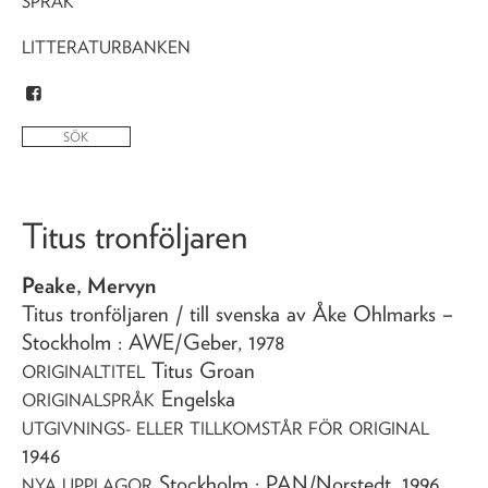
SPRÅK
LITTERATURBANKEN
Titus tronföljaren
Peake, Mervyn
Titus tronföljaren
/ till svenska av Åke Ohlmarks
–
Stockholm : AWE/Geber,
1978
Titus Groan
ORIGINALTITEL
Engelska
ORIGINALSPRÅK
UTGIVNINGS- ELLER TILLKOMSTÅR FÖR ORIGINAL
1946
Stockholm : PAN/Norstedt, 1996
NYA UPPLAGOR